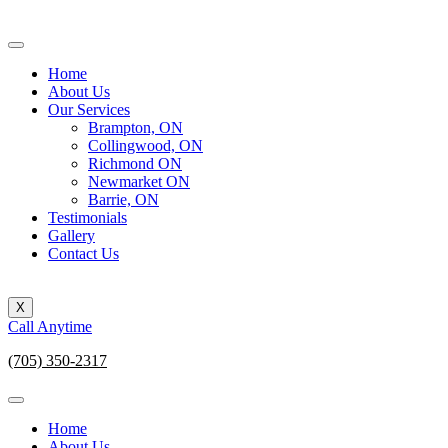
Home
About Us
Our Services
Brampton, ON
Collingwood, ON
Richmond ON
Newmarket ON
Barrie, ON
Testimonials
Gallery
Contact Us
X
Call Anytime
(705) 350-2317
Home
About Us