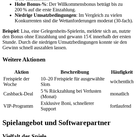
Hohe Bonus‑%
: Der Willkommensbonus beträgt bis zu
200 % auf die erste Einzahlung.
Niedrige Umsatzbedingungen
: Im Vergleich zu vielen
Konkurrenten sind die Wettanforderungen moderat (30‑fach).
Beispiel
: Lisa, eine Gelegenheits‑Spielerin, meldete sich an, nutzte
den Bonus ohne Einzahlung und gewann 15 € innerhalb der ersten
Stunde. Durch die niedrigen Umsatzbedingungen konnte sie den
Gewinn schnell auszahlen lassen.
Weitere Aktionen
Aktion
Beschreibung
Häufigkeit
Freispiele der
10–20 Freispiele für ausgewählte
wöchentlich
Woche
Slots
5 % Rückzahlung bei Verlusten
Cashback‑Deal
monatlich
(Monat)
Exklusive Boni, schnellerer
VIP‑Programm
fortlaufend
Support
Spielangebot und Softwarepartner
Vielfalt der Spiele