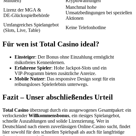
Minuten)
Kryptowährungen
Manchmal hohe
Lizenz der MGA &
Umsatzbedingungen bei speziellen
DE‑Glücksspielbehörde
Aktionen
Umfangreiches Spielangebot
Keine Telefonhotline
(Slots, Live, Table)
Für wen ist Total Casino ideal?
Einsteiger
: Der Bonus ohne Einzahlung ermöglicht
risikofreies Kennenlernen.
Erfahrene Spieler
: Hohe Jackpot‑Slots und ein
VIP‑Programm bieten zusätzliche Anreize.
Mobile Nutzer
: Das responsive Design sorgt für ein
reibungsloses Spielerlebnis unterwegs.
Fazit – Unser abschließendes Urteil
Total Casino
überzeugt durch ein ausgewogenes Gesamtpaket: ein
verlockender
Willkommensbonus
, ein riesiges Spielangebot,
schnelle Auszahlungen und solide Lizenzierung. Wer in
Deutschland nach einem zuverlässigen Online‑Casino sucht, findet
hier sowohl für den schnellen Spielspaß als auch für langfristige