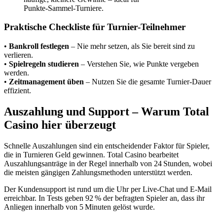
Punkte‑Sammel‑Turniere.
Praktische Checkliste für Turnier‑Teilnehmer
•
Bankroll festlegen
– Nie mehr setzen, als Sie bereit sind zu
verlieren.
•
Spielregeln studieren
– Verstehen Sie, wie Punkte vergeben
werden.
•
Zeitmanagement üben
– Nutzen Sie die gesamte Turnier‑Dauer
effizient.
Auszahlung und Support – Warum Total
Casino hier überzeugt
Schnelle Auszahlungen sind ein entscheidender Faktor für Spieler,
die in Turnieren Geld gewinnen. Total Casino bearbeitet
Auszahlungsanträge in der Regel innerhalb von 24 Stunden, wobei
die meisten gängigen Zahlungsmethoden unterstützt werden.
Der Kundensupport ist rund um die Uhr per Live‑Chat und E‑Mail
erreichbar. In Tests geben 92 % der befragten Spieler an, dass ihr
Anliegen innerhalb von 5 Minuten gelöst wurde.