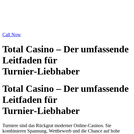
Call Now
Total Casino – Der umfassende
Leitfaden für
Turnier‑Liebhaber
Total Casino – Der umfassende
Leitfaden für
Turnier‑Liebhaber
Turniere sind das Rückgrat moderner Online‑Casinos. Sie
kombinieren Spannung, Wettbewerb und die Chance auf hohe