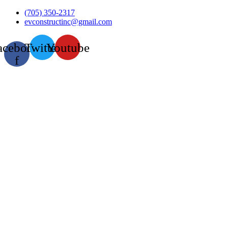
Skip
(705) 350-2317
to
evconstructinc@gmail.com
content
acebook-
Twitter
Youtube
f