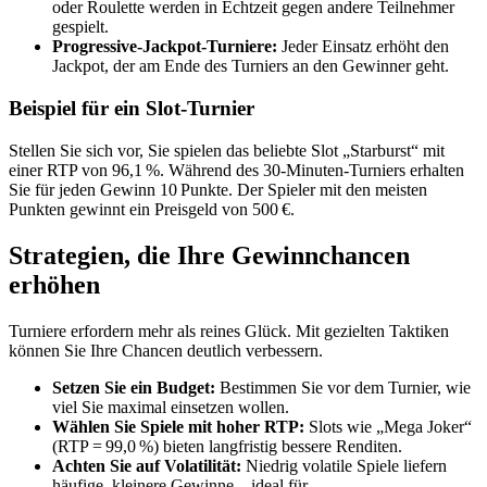
oder Roulette werden in Echtzeit gegen andere Teilnehmer
gespielt.
Progressive‑Jackpot‑Turniere:
Jeder Einsatz erhöht den
Jackpot, der am Ende des Turniers an den Gewinner geht.
Beispiel für ein Slot‑Turnier
Stellen Sie sich vor, Sie spielen das beliebte Slot „Starburst“ mit
einer RTP von 96,1 %. Während des 30‑Minuten‑Turniers erhalten
Sie für jeden Gewinn 10 Punkte. Der Spieler mit den meisten
Punkten gewinnt ein Preisgeld von 500 €.
Strategien, die Ihre Gewinnchancen
erhöhen
Turniere erfordern mehr als reines Glück. Mit gezielten Taktiken
können Sie Ihre Chancen deutlich verbessern.
Setzen Sie ein Budget:
Bestimmen Sie vor dem Turnier, wie
viel Sie maximal einsetzen wollen.
Wählen Sie Spiele mit hoher RTP:
Slots wie „Mega Joker“
(RTP = 99,0 %) bieten langfristig bessere Renditen.
Achten Sie auf Volatilität:
Niedrig volatile Spiele liefern
häufige, kleinere Gewinne – ideal für