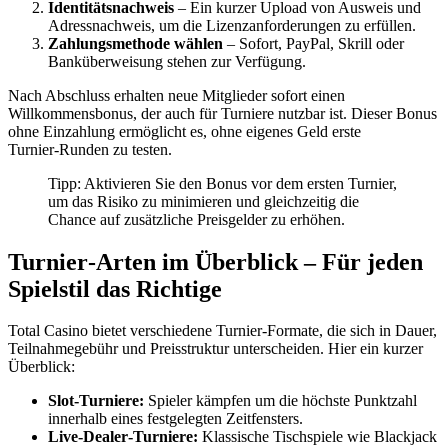
Identitätsnachweis
– Ein kurzer Upload von Ausweis und
Adressnachweis, um die Lizenzanforderungen zu erfüllen.
Zahlungsmethode wählen
– Sofort, PayPal, Skrill oder
Banküberweisung stehen zur Verfügung.
Nach Abschluss erhalten neue Mitglieder sofort einen
Willkommensbonus, der auch für Turniere nutzbar ist. Dieser Bonus
ohne Einzahlung ermöglicht es, ohne eigenes Geld erste
Turnier‑Runden zu testen.
Tipp: Aktivieren Sie den Bonus vor dem ersten Turnier,
um das Risiko zu minimieren und gleichzeitig die
Chance auf zusätzliche Preisgelder zu erhöhen.
Turnier‑Arten im Überblick – Für jeden
Spielstil das Richtige
Total Casino bietet verschiedene Turnier‑Formate, die sich in Dauer,
Teilnahmegebühr und Preisstruktur unterscheiden. Hier ein kurzer
Überblick:
Slot‑Turniere:
Spieler kämpfen um die höchste Punktzahl
innerhalb eines festgelegten Zeitfensters.
Live‑Dealer‑Turniere:
Klassische Tischspiele wie Blackjack