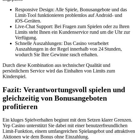
Responsive Design: Alle Spiele, Bonusangebote und das
Limit‑Tool funktionieren problemlos auf Android- und
iOS‑Geräten.
Live‑Chat Support: Bei Fragen zum Spielen oder zu Ihren
Limits steht Ihnen ein Kundenservice rund um die Uhr zur
Verfügung.
Schnelle Auszahlungen: Das Casino verarbeitet
Auszahlungen in der Regel innerhalb von 24 Stunden,
wodurch Sie Ihre Gewinne rasch erhalten.
Durch diese Kombination aus technischer Qualität und
persönlichem Service wird das Einhalten von Limits zum
Kinderspiel.
Fazit: Verantwortungsvoll spielen und
gleichzeitig von Bonusangeboten
profitieren
Ein kluges Spielverhalten beginnt mit dem Setzen klarer Grenzen.
Yep Casino unterstützt Sie dabei mit einer benutzerfreundlichen
Limit‑Funktion, einem umfangreichen Spielangebot und attraktiven
Aktionen wie dem Bonus ohne Einzahlung.