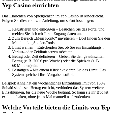
Yep Casino einrichten
Das Einrichten von Spielgrenzen im Yep Casino ist kinderleicht.
Folgen Sie dieser kurzen Anleitung, um sofort loszulegen:
Registrieren und einloggen – Besuchen Sie das Portal und
melden Sie sich mit Ihren Zugangsdaten an.
Zum Bereich „Mein Konto“ navigieren – Dort finden Sie den
Menüpunkt „Spieler‑Tools“.
Limit wählen – Entscheiden Sie, ob Sie ein Einzahlungs‑,
Verlust‑ oder Zeitlimit setzen möchten.
Betrag oder Zeit definieren – Geben Sie den gewünschten
Betrag (z. B. 200 € pro Woche) oder die Spielzeit (z. B.
60 Minuten) ein.
Bestätigen – Mit einem Klick aktivieren Sie das Limit. Das
System speichert Ihre Vorgaben sofort.
Beispiel: Anna hat ein wöchentliches Einzahlungslimit von 150 €.
Sobald sie diesen Betrag erreicht, verhindert das System weitere
Einzahlungen, bis die neue Woche beginnt. So kann sie ihr Budget
exakt einhalten, ohne jedes Mal manuell nachzudenken.
Welche Vorteile bieten die Limits von Yep