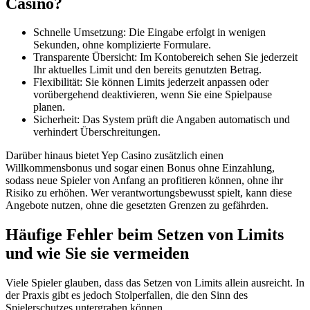
Casino?
Schnelle Umsetzung: Die Eingabe erfolgt in wenigen
Sekunden, ohne komplizierte Formulare.
Transparente Übersicht: Im Kontobereich sehen Sie jederzeit
Ihr aktuelles Limit und den bereits genutzten Betrag.
Flexibilität: Sie können Limits jederzeit anpassen oder
vorübergehend deaktivieren, wenn Sie eine Spielpause
planen.
Sicherheit: Das System prüft die Angaben automatisch und
verhindert Überschreitungen.
Darüber hinaus bietet Yep Casino zusätzlich einen
Willkommensbonus und sogar einen Bonus ohne Einzahlung,
sodass neue Spieler von Anfang an profitieren können, ohne ihr
Risiko zu erhöhen. Wer verantwortungsbewusst spielt, kann diese
Angebote nutzen, ohne die gesetzten Grenzen zu gefährden.
Häufige Fehler beim Setzen von Limits
und wie Sie sie vermeiden
Viele Spieler glauben, dass das Setzen von Limits allein ausreicht. In
der Praxis gibt es jedoch Stolperfallen, die den Sinn des
Spielerschutzes untergraben können.