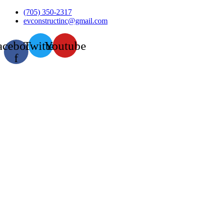
Skip
(705) 350-2317
to
evconstructinc@gmail.com
content
acebook-
Twitter
Youtube
f