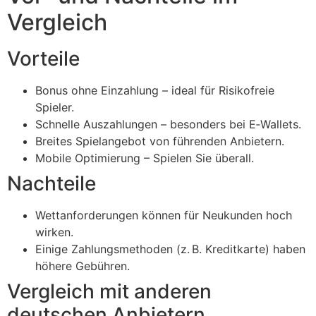
Vergleich
Vorteile
Bonus ohne Einzahlung – ideal für Risikofreie
Spieler.
Schnelle Auszahlungen – besonders bei E‑Wallets.
Breites Spielangebot von führenden Anbietern.
Mobile Optimierung – Spielen Sie überall.
Nachteile
Wettanforderungen können für Neukunden hoch
wirken.
Einige Zahlungsmethoden (z. B. Kreditkarte) haben
höhere Gebühren.
Vergleich mit anderen
deutschen Anbietern