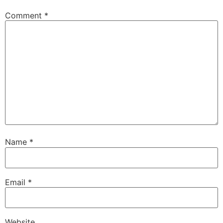
Comment
*
Name
*
Email
*
Website