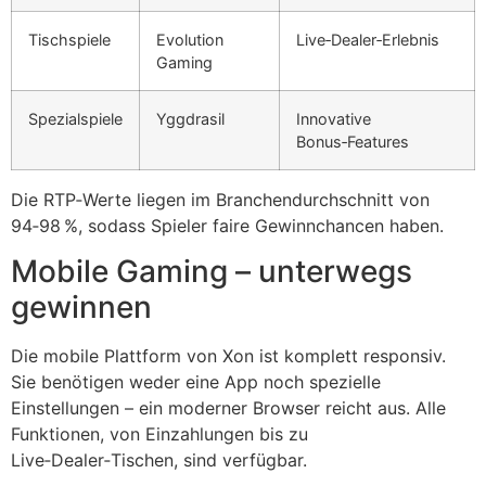
Tischspiele
Evolution
Live‑Dealer‑Erlebnis
Gaming
Spezialspiele
Yggdrasil
Innovative
Bonus‑Features
Die RTP‑Werte liegen im Branchendurchschnitt von
94‑98 %, sodass Spieler faire Gewinnchancen haben.
Mobile Gaming – unterwegs
gewinnen
Die mobile Plattform von Xon ist komplett responsiv.
Sie benötigen weder eine App noch spezielle
Einstellungen – ein moderner Browser reicht aus. Alle
Funktionen, von Einzahlungen bis zu
Live‑Dealer‑Tischen, sind verfügbar.