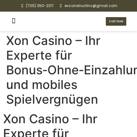
(705) 350-2317
evconstructinc@gmail.com
Call Now
Xon Casino – Ihr
Experte für
Bonus‑Ohne‑Einzahlu
und mobiles
Spielvergnügen
Xon Casino – Ihr
Experte für