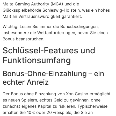
Malta Gaming Authority (MGA) und die
Glücksspielbehörde Schleswig‑Holstein, was ein hohes
Maß an Vertrauenswürdigkeit garantiert.
Wichtig: Lesen Sie immer die Bonusbedingungen,
insbesondere die Wettanforderungen, bevor Sie einen
Bonus beanspruchen.
Schlüssel‑Features und
Funktionsumfang
Bonus‑Ohne‑Einzahlung – ein
echter Anreiz
Der Bonus ohne Einzahlung von Xon Casino ermöglicht
es neuen Spielern, echtes Geld zu gewinnen, ohne
zunächst eigenes Kapital zu riskieren. Typischerweise
erhalten Sie 10 € oder 20 Freispiele, die Sie an