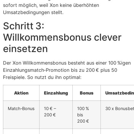
sofort möglich, weil Xon keine überhöhten
Umsatzbedingungen stellt.
Schritt 3:
Willkommensbonus clever
einsetzen
Der Xon Willkommensbonus besteht aus einer 100 %igen
Einzahlungsmatch‑Promotion bis zu 200 € plus 50
Freispiele. So nutzt du ihn optimal:
Aktion
Einzahlung
Bonus
Umsatzbedi
Match‑Bonus
10 € –
100 %
30 x Bonusbe
200 €
bis
200 €