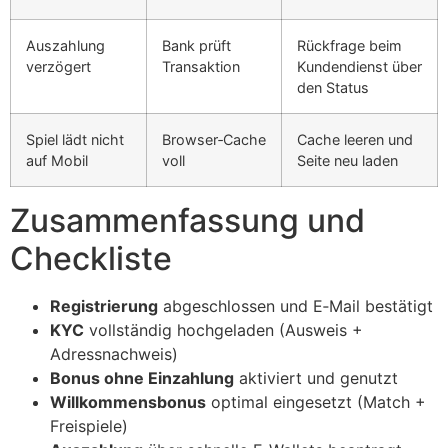
Auszahlung
Bank prüft
Rückfrage beim
verzögert
Transaktion
Kundendienst über
den Status
Spiel lädt nicht
Browser‑Cache
Cache leeren und
auf Mobil
voll
Seite neu laden
Zusammenfassung und
Checkliste
Registrierung
abgeschlossen und E‑Mail bestätigt
KYC
vollständig hochgeladen (Ausweis +
Adressnachweis)
Bonus ohne Einzahlung
aktiviert und genutzt
Willkommensbonus
optimal eingesetzt (Match +
Freispiele)