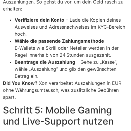
Auszahlungen. So gehst du vor, um dein Geld rasch zu
erhalten:
Verifiziere dein Konto
– Lade die Kopien deines
Ausweises und Adressnachweises im KYC‑Bereich
hoch.
Wähle die passende Zahlungsmethode
–
E‑Wallets wie Skrill oder Neteller werden in der
Regel innerhalb von 24 Stunden ausgezahlt.
Beantrage die Auszahlung
– Gehe zu „Kasse“,
wähle „Auszahlung“ und gib den gewünschten
Betrag ein.
Did You Know?
Xon verarbeitet Auszahlungen in EUR
ohne Währungsumtausch, was zusätzliche Gebühren
spart.
Schritt 5: Mobile Gaming
und Live‑Support nutzen