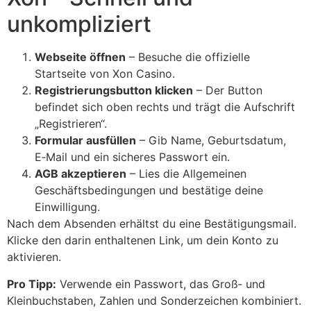
unkompliziert
Webseite öffnen
– Besuche die offizielle
Startseite von Xon Casino.
Registrierungsbutton klicken
– Der Button
befindet sich oben rechts und trägt die Aufschrift
„Registrieren“.
Formular ausfüllen
– Gib Name, Geburtsdatum,
E‑Mail und ein sicheres Passwort ein.
AGB akzeptieren
– Lies die Allgemeinen
Geschäftsbedingungen und bestätige deine
Einwilligung.
Nach dem Absenden erhältst du eine Bestätigungsmail.
Klicke den darin enthaltenen Link, um dein Konto zu
aktivieren.
Pro Tipp:
Verwende ein Passwort, das Groß‑ und
Kleinbuchstaben, Zahlen und Sonderzeichen kombiniert.