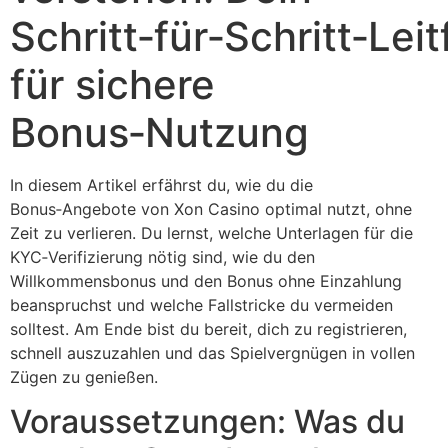
Schritt‑für‑Schritt‑Lei
für sichere
Bonus‑Nutzung
In diesem Artikel erfährst du, wie du die
Bonus‑Angebote von Xon Casino optimal nutzt, ohne
Zeit zu verlieren. Du lernst, welche Unterlagen für die
KYC‑Verifizierung nötig sind, wie du den
Willkommensbonus und den Bonus ohne Einzahlung
beanspruchst und welche Fallstricke du vermeiden
solltest. Am Ende bist du bereit, dich zu registrieren,
schnell auszuzahlen und das Spielvergnügen in vollen
Zügen zu genießen.
Voraussetzungen: Was du