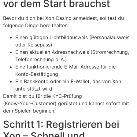
vor dem Start brauchst
Bevor du dich bei Xon Casino anmeldest, solltest du
folgende Dinge bereithalten:
Einen gültigen Lichtbildausweis (Personalausweis
oder Reisepass)
Einen aktuellen Adressnachweis (Stromrechnung,
Telefonrechnung o. Ä.)
Eine funktionierende E‑Mail‑Adresse für die
Konto‑Bestätigung
Ein Bankkonto oder ein E‑Wallet, das von Xon
unterstützt wird
Damit bist du für die KYC‑Prüfung
(Know‑Your‑Customer) gerüstet und kannst sofort mit
dem Spielen beginnen.
Schritt 1: Registrieren bei
Xon – Schnell und