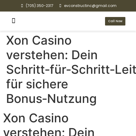
(705) 350-2317
evconstructinc@gmail.com
Call Now
Xon Casino
verstehen: Dein
Schritt‑für‑Schritt‑Le
für sichere
Bonus‑Nutzung
Xon Casino
verstehen: Dein